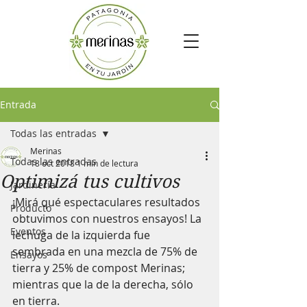
Entrada
Todas las entradas
Merinas
Todas las entradas
18 oct 2018
1 min de lectura
Optimizá tus cultivos
Jardinería
¡Mirá qué espectaculares resultados 
Producto
obtuvimos con nuestros ensayos! La 
Eventos
lechuga de la izquierda fue 
sembrada en una mezcla de 75% de 
Ensayos
tierra y 25% de compost Merinas; 
mientras que la de la derecha, sólo 
en tierra.