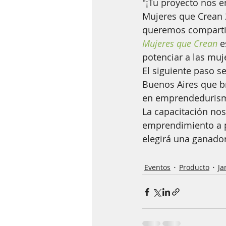
"¡Tu proyecto nos en
Mujeres que Crean 2
queremos compartir
Mujeres que Crean
 
potenciar a las mu
El siguiente paso s
Buenos Aires que bri
en emprendedurism
La capacitación nos 
emprendimiento a pr
elegirá una ganado
Eventos
Producto
Ja