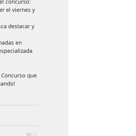
el concurso: 
r el viernes y 
ca destacar y 
rnadas en 
especializada 
 
l Concurso que 
ñando!